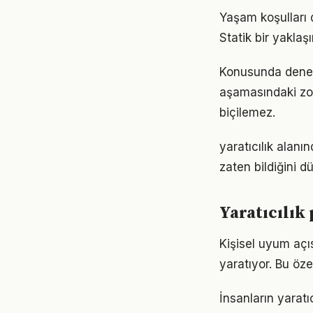
Yaşam koşulları d
Statik bir yaklaş
Konusunda deneyiml
aşamasındaki zor
biçilemez.
yaratıcılık alanı
zaten bildiğini d
Yaratıcılık
Kişisel uyum açıs
yaratıyor. Bu öze
İnsanların yarat