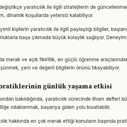
eğiştikçe yaratıcılık ile ilgili stratejilerin de güncellenme
ım, dinamik koşullarda yetersiz kalabiliyor.
i kişilerin yaratıcılık ile ilgili paylaştığı bilgiler, başla
luklarla başa çıkmada büyük kolaylık sağlıyor. Deneyim
nda merak ve açık fikirlilik, en güçlü öğrenme araçlarından 
üşünmek, yeni ve değerli bilgilerin önünü tıkayabiliyor.
 pratiklerinin günlük yaşama etkisi
ından bakıldığında, yaratıcılık sürecinde ilham defteri bü
lliğe odaklanmak, başarıya giden yolu kısaltabilir.
ıcılık hakkında en çok merak ettiği konuların başında pra