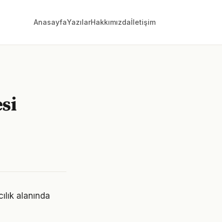
Anasayfa
Yazılar
Hakkımızda
İletişim
esi
cılık alanında