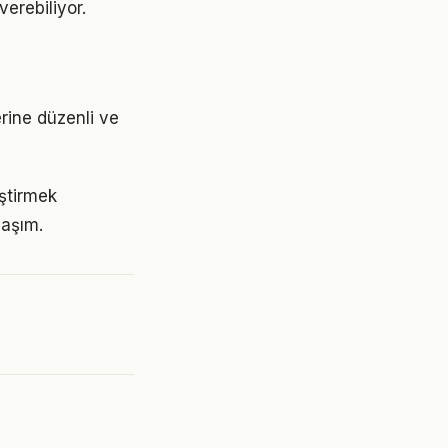
erebiliyor.
erine düzenli ve
eştirmek
laşım.