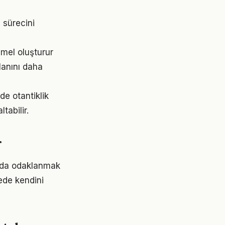
 sürecini
emel oluşturur
lanını daha
e otantiklik
tabilir.
r
mda odaklanmak
rede kendini