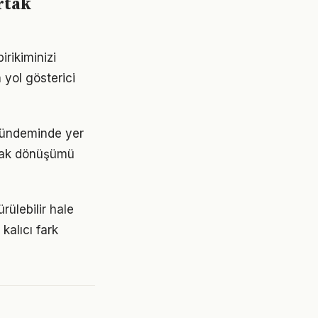
rtak
rikiminizi
 yol gösterici
gündeminde yer
nmak dönüşümü
ülebilir hale
kalıcı fark