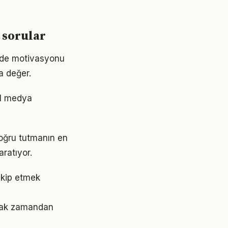
 sorular
ede motivasyonu
a değer.
al medya
oğru tutmanın en
aratıyor.
akip etmek
amak zamandan