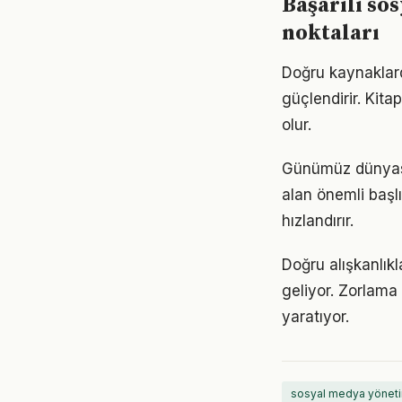
Başarılı so
noktaları
Doğru kaynaklard
güçlendirir. Kita
olur.
Günümüz dünyası
alan önemli başl
hızlandırır.
Doğru alışkanlık
geliyor. Zorlama 
yaratıyor.
sosyal medya yöneti