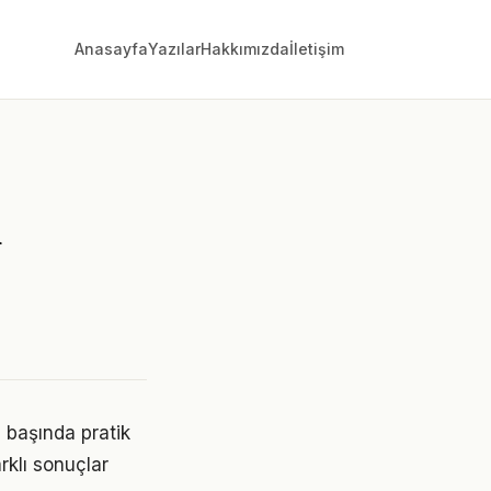
Anasayfa
Yazılar
Hakkımızda
İletişim
u
 başında pratik
rklı sonuçlar