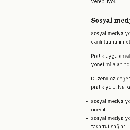
verebiliyor.
Sosyal med
sosyal medya yö
canlı tutmanın et
Pratik uygulamal
yönetimi alanınd
Düzenli öz değe
pratik yolu. Ne k
sosyal medya yön
önemlidir
sosyal medya yö
tasarruf sağlar