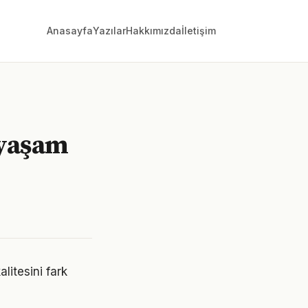
Anasayfa
Yazılar
Hakkımızda
İletişim
 yaşam
litesini fark