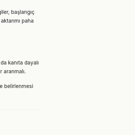
giler, başlangıç
 aktarımı paha
 da kanıta dayalı
r aranmalı.
mde belirlenmesi