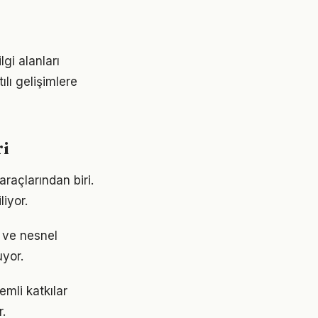
gi alanları
ılı gelişimlere
ri
araçlarından biri.
liyor.
k ve nesnel
uyor.
emli katkılar
.