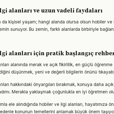
lgi alanları ve uzun vadeli faydaları
a da kişisel yaşam; hangi alanda olursa olsun hobiler ve il
zemin sunuyor. Bu zemin, farklı alanlarda birbiriyle bağlant
lgi alanları için pratik başlangıç rehbe
lanları alanında merak ve açık fikirlilik, en güçlü öğrenme 
ldiğini düşünmek, yeni ve değerli bilgilerin önünü tıkayabi
alanları hakkındaki önyargıları bırakmak, konuya daha açı
adımı. Merakla yaklaşmak çoğunlukla en iyi öğretmen ol
mla ele alındığında hobiler ve ilgi alanları, hayatımıza ön
 nedenle konunun temellerini anlamak büyük önem taşıyor