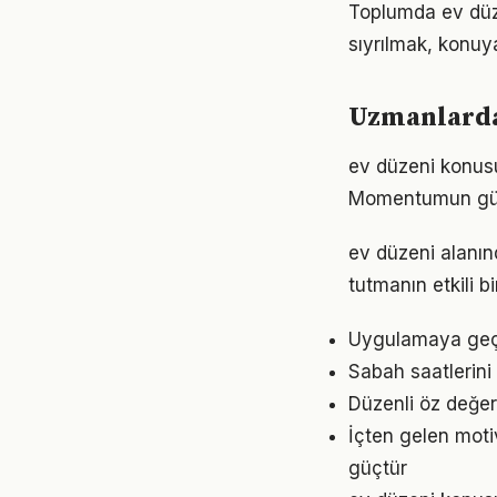
Toplumda ev düzen
sıyrılmak, konuya
Uzmanlardan
ev düzeni konusu
Momentumun gücü
ev düzeni alanı
tutmanın etkili 
Uygulamaya geçme
Sabah saatlerini
Düzenli öz değer
İçten gelen moti
güçtür