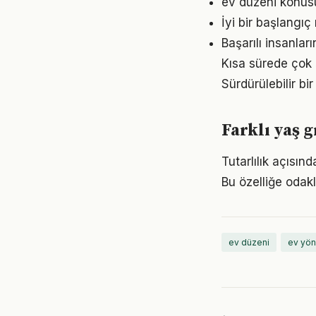
ev düzeni konusun
İyi bir başlangıç
Başarılı insanlar
Kısa sürede çok 
Sürdürülebilir b
Farklı yaş g
Tutarlılık açısın
Bu özelliğe odakl
ev düzeni
ev yön