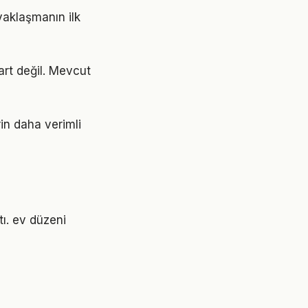
yaklaşmanın ilk
art değil. Mevcut
rin daha verimli
tı. ev düzeni