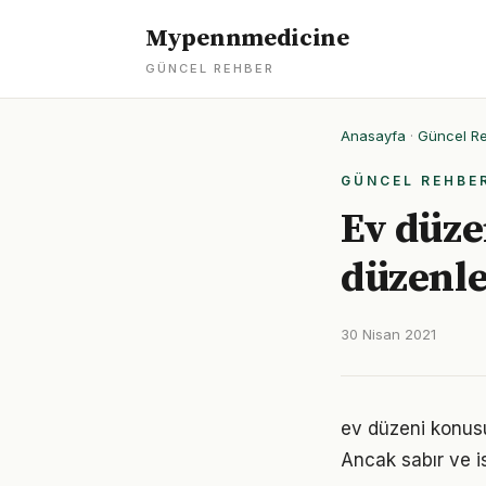
Mypennmedicine
GÜNCEL REHBER
Anasayfa
·
Güncel R
GÜNCEL REHBE
Ev düzen
düzenl
30 Nisan 2021
ev düzeni konusu
Ancak sabır ve is