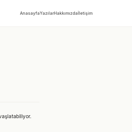
Anasayfa
Yazılar
Hakkımızda
İletişim
şlatabiliyor.