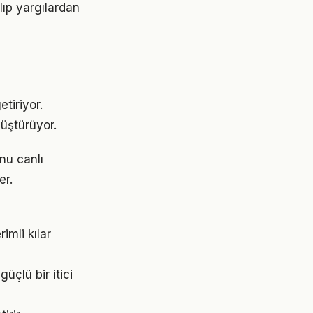
lıp yargılardan
tiriyor.
üştürüyor.
nu canlı
er.
imli kılar
çlü bir itici