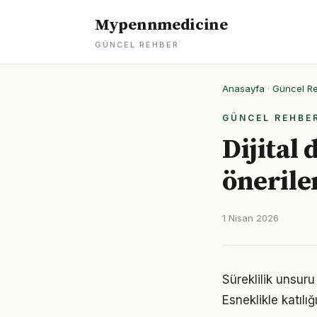
Mypennmedicine
GÜNCEL REHBER
Anasayfa
·
Güncel R
GÜNCEL REHBE
Dijital
önerile
1 Nisan 2026
Süreklilik unsuru
Esneklikle katılığ