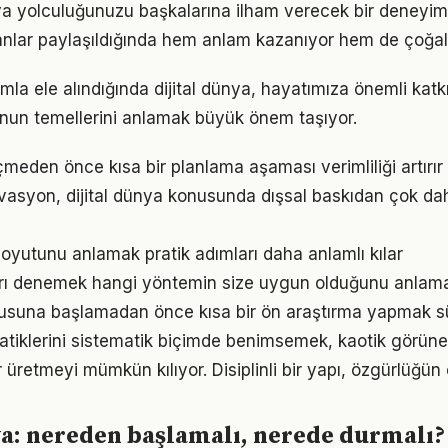
nya yolculuğunuzu başkalarına ilham verecek bir deney
lar paylaşıldığında hem anlam kazanıyor hem de çoğalı
mla ele alındığında dijital dünya, hayatımıza önemli katkıl
nun temellerini anlamak büyük önem taşıyor.
den önce kısa bir planlama aşaması verimliliği artırır
vasyon, dijital dünya konusunda dışsal baskıdan çok daha
oyutunu anlamak pratik adımları daha anlamlı kılar
arı denemek hangi yöntemin size uygun olduğunu anlama
nusuna başlamadan önce kısa bir ön araştırma yapmak sür
tiklerini sistematik biçimde benimsemek, kaotik görüne
 üretmeyi mümkün kılıyor. Disiplinli bir yapı, özgürlüğün
ya: nereden başlamalı, nerede durmalı?