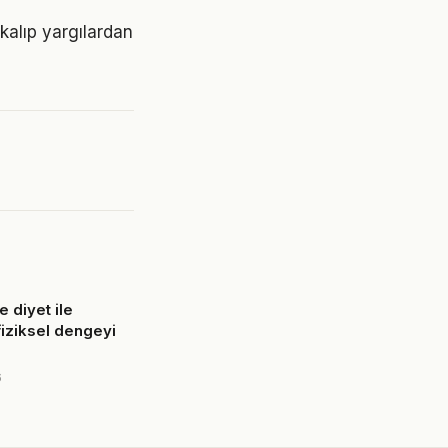
 kalıp yargılardan
 diyet ile
fiziksel dengeyi
6