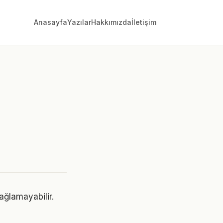
Anasayfa
Yazılar
Hakkımızda
İletişim
i
sağlamayabilir.