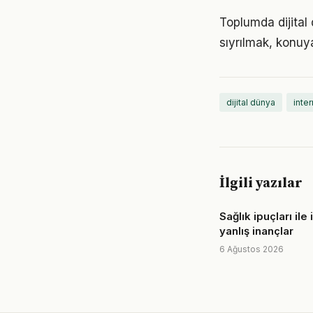
Toplumda dijital 
sıyrılmak, konuya
dijital dünya
inter
İlgili yazılar
Sağlık ipuçları ile 
yanlış inançlar
6 Ağustos 2026