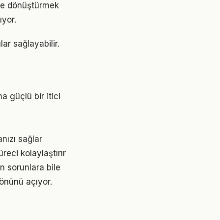
ime dönüştürmek
yor.
ar sağlayabilir.
 güçlü bir itici
nızı sağlar
eci kolaylaştırır
n sorunlara bile
 önünü açıyor.