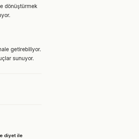
ime dönüştürmek
yor.
le getirebiliyor.
uçlar sunuyor.
 diyet ile