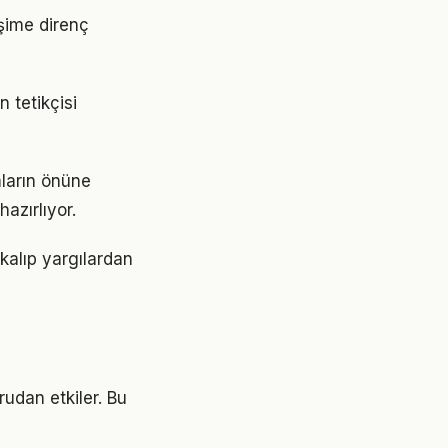
işime direnç
 tetikçisi
mların önüne
azırlıyor.
 kalıp yargılardan
rudan etkiler. Bu