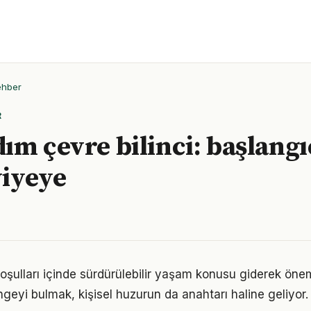
ehber
R
ım çevre bilinci: başlang
viyeye
ulları içinde sürdürülebilir yaşam konusu giderek önem 
geyi bulmak, kişisel huzurun da anahtarı haline geliyor.