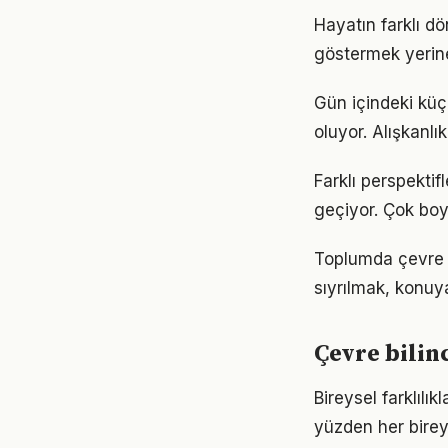
Hayatın farklı dö
göstermek yerine
Gün içindeki küç
oluyor. Alışkanl
Farklı perspekti
geçiyor. Çok boy
Toplumda çevre bi
sıyrılmak, konuya
Çevre bilin
Bireysel farklılı
yüzden her birey