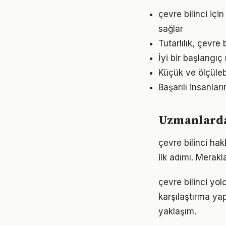
çevre bilinci iç
sağlar
Tutarlılık, çevre
İyi bir başlangıç
Küçük ve ölçülebil
Başarılı insanlar
Uzmanlardan
çevre bilinci ha
ilk adımı. Merak
çevre bilinci yo
karşılaştırma ya
yaklaşım.