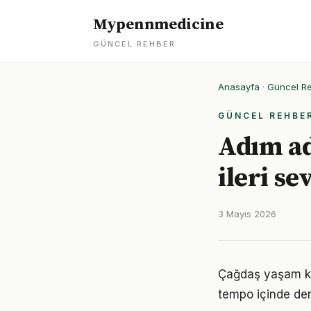
Mypennmedicine
GÜNCEL REHBER
Anasayfa
·
Güncel R
GÜNCEL REHBE
Adım ad
ileri se
3 Mayıs 2026
Çağdaş yaşam koş
tempo içinde den