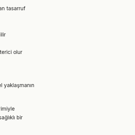
an tasarruf
lir
erici olur
el yaklaşmanın
yimiyle
ğlıklı bir