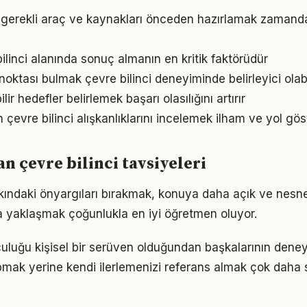
in gerekli araç ve kaynakları önceden hazırlamak zamand
 bilinci alanında sonuç almanın en kritik faktörüdür
 noktası bulmak çevre bilinci deneyiminde belirleyici olabi
ir hedefler belirlemek başarı olasılığını artırır
ın çevre bilinci alışkanlıklarını incelemek ilham ve yol göst
 çevre bilinci tavsiyeleri
kkındaki önyargıları bırakmak, konuya daha açık ve nesn
la yaklaşmak çoğunlukla en iyi öğretmen oluyor.
lculuğu kişisel bir serüven olduğundan başkalarının dene
pmak yerine kendi ilerlemenizi referans almak çok daha sa